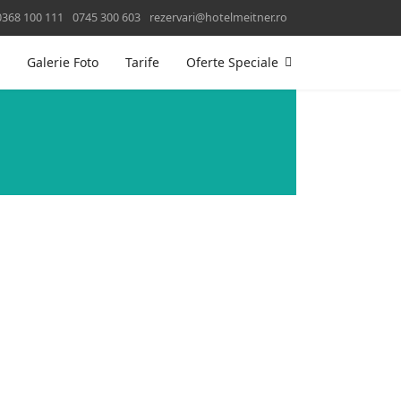
0368 100 111
0745 300 603
rezervari@hotelmeitner.ro
Galerie Foto
Tarife
Oferte Speciale