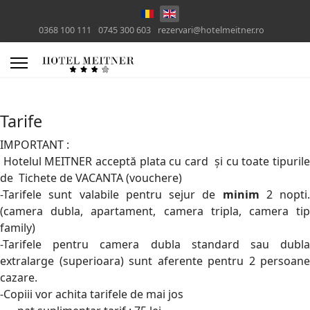
0368 100 111
0745 300 603
rezervari@hotelmeitner.ro
Tarife
IMPORTANT :
Hotelul MEITNER acceptă plata cu card și cu toate tipurile
de Tichete de VACANTA (vouchere)
-Tarifele sunt valabile pentru sejur de
minim
2 nopti.
(camera dubla, apartament, camera tripla, camera tip
family)
-Tarifele pentru camera dubla standard sau dubla
extralarge (superioara) sunt aferente pentru 2 persoane
cazare.
-Copiii vor achita tarifele de mai jos